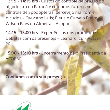
13:15 - 14:15 hrs
-
Custos do controle de pragas do
algodoeiro no Paraná e cuidados futuros no
controle de Spodopteras, percevejo marrom e
bicudos – Otaviano Lelis; Eleusio Curvelo Freire e
Wilson Paes da Almeira – Acopar
14:15 - 15:00 hrs
-
Experiências dos produtores.
Debates com os presentes – Leandro Izu – Assai –
PR
15:00 - 15:10 hrs
-
Encerramento pelo Presidente da
ACOPAR
Contamos com a sua presença.